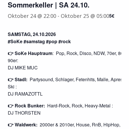
Sommerkeller | SA 24.10.
Oktober 24 @ 22:00
-
Oktober 25 @ 05:00
5€
SAMSTAG, 24.10.2026
#SoKe #samstag #pop #rock
👉 SoKe Hauptraum
: Pop, Rock, Disco, NDW, 70er, 80er,
90er:
DJ MIKE MUC
👉 Stadl:
Partysound, Schlager, Fetenhits, Malle, Apres-
Ski :
DJ RAMAZOTTL
👉 Rock Bunker:
Hard-Rock, Rock, Heavy-Metal :
DJ THORSTEN
👉 Waldwerk:
2000er & 2010er, House, RnB, HipHop,