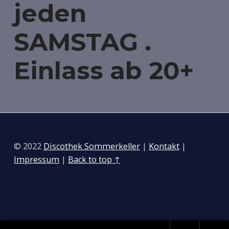
jeden
SAMSTAG .
Einlass ab 20+
Zurück zur Hauptnavigation springen
© 2022
Discothek Sommerkeller
|
Kontakt
|
Impressum
|
Back to top ↑