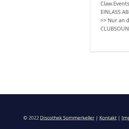
Claw.Event
EINLASS AB 
>> Nur an 
CLUBSOUND 
© 2022
Discothek Sommerkeller
|
Kontakt
|
Im