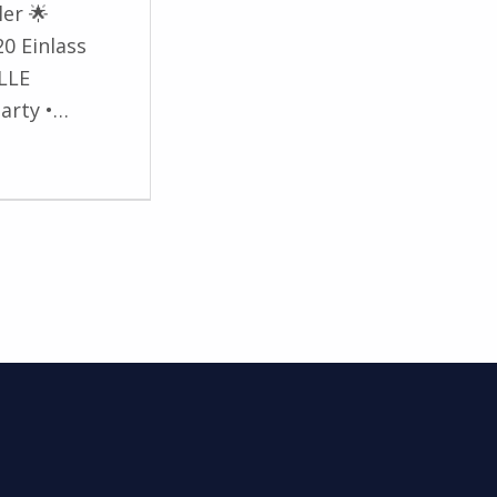
er 🌟
0 Einlass
LLE
arty •…